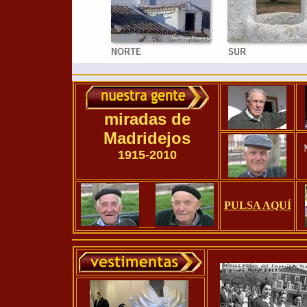
miradas de
Madridejos
“
1915-20
10
PULSA AQUÍ