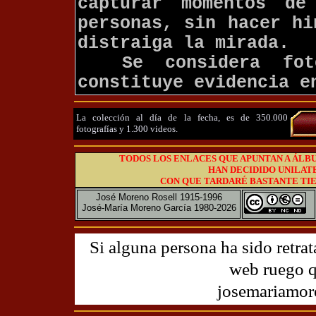
capturar momentos de
personas, sin hacer hi
distraiga la mirada.
Se considera fot
constituye evidencia e
La colección al día de la fecha, es de 350.000
fotografías y 1.300 videos.
TODOS LOS ENLACES QUE APUNTAN A ÁLBU
HAN DECIDIDO UNILAT
CON QUE TARDARÉ BASTANTE TIE
José Moreno Rosell 1915-1996
José-María Moreno García 1980-2026
Si alguna persona ha sido retrat
web ruego 
josemariamo