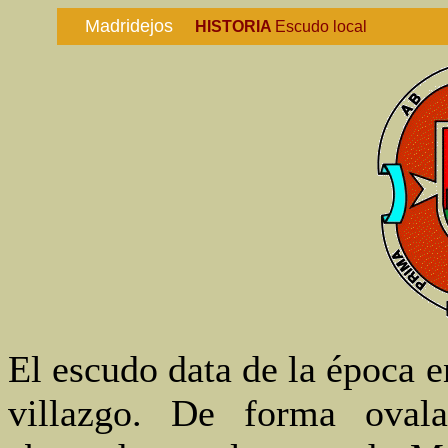
Madridejos
.
. . .
. .
HISTORIA
Escudo local
.
El escudo data de la época e
villazgo. De forma ovala