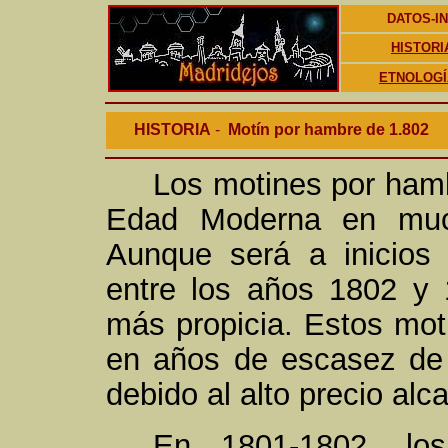
DATOS-I
HISTORI
ETNOLOGÍ
. . .
HISTORIA
-
Motín por hambre de 1.802
.
Los motines por hamb
Edad Moderna en much
Aunque será a inicios 
entre los años 1802 y 
más propicia. Estos mot
en años de escasez de 
debido al alto precio alca
En 1801-1802, los