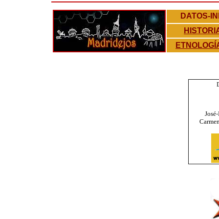
DATOS-I
HISTORIA
ETNOLOGÍ
José
Carmen