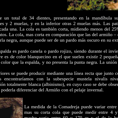
un total de 34 dientes, presentando en la mandíbula sup
es y 2 muelas, y en la inferior otras 2 muelas más. Las pat
 cada una. La cola es también corta, midiendo menos del 25%
ntos. La cola, mas corta en comparación que las del armiño –
rla negra, aunque puede ser de un pardo más oscuro en su ex
spalda es pardo canela o pardo rojizo, siendo durante el invi
re es de color blanquecino en el que suelen existir 2 pequ
color que la espalda, y no presenta la punta negra. La unión 
riores se puede producir mediante una línea recta que junto c
os encontraríamos con la subespecie mustela nivalis niva
ión totalmente blanca (albinismo), en cuyo caso se debe obser
 poderla diferenciar del Armiño con el pelaje invernal.
La medida de la Comadreja puede variar entre 
mas su corta cola que puede medir entre 4 y
macho varia entre 60 y 170 gr.,y el de la h