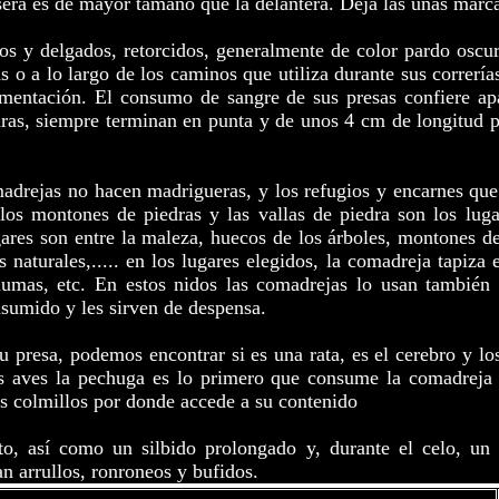
asera es de mayor tamaño que la delantera. Deja las uñas marc
s y delgados, retorcidos, generalmente de color pardo oscu
as o a lo largo de los caminos que utiliza durante sus correrí
imentación. El consumo de sangre de sus presas confiere apa
ras, siempre terminan en punta y de unos 4 cm de longitud 
drejas no hacen madrigueras, y los refugios y encarnes que
os montones de piedras y las vallas de piedra son los lugar
ares son entre la maleza, huecos de los árboles, montones d
 naturales,..... en los lugares elegidos, la comadreja tapiza 
plumas, etc. En estos nidos las comadrejas lo usan también 
sumido y les sirven de despensa.
u presa, podemos encontrar si es una rata, es el cerebro y lo
s aves la pechuga es lo primero que consume la comadreja
os colmillos por donde accede a su contenido
to, así como un silbido prolongado y, durante el celo, un p
n arrullos, ronroneos y bufidos.