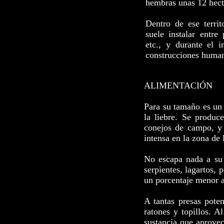
hembras unas 12 hect
Dentro de ese territ
suele instalar entre
etc., y durante el i
construcciones huma
ALIMENTACIÓN
Para su tamaño es un
la liebre. Se produ
conejos de campo, y 
intensa en la zona de 
No escapa nada a su a
serpientes, lagartos, 
un porcentaje menor 
A tantas presas pote
ratones y topillos. A
sustancia que aprove