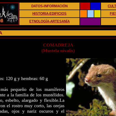
DATOS-INFORMACIÓN
CUL
HISTORIA-EDIFICIOS
FIE
ETNOLOGÍA-ARTESANÍA
A
COMADREJA
(Mustela nivalis)
s: 120 g y hembras: 60 g
e más pequeño de los mamíferos
nte a la familia de los mustélidos.
, esbelto, alargado y flexible.La
on el rostro muy corto, las orejas
adas, ojos y nariz oscuros y el