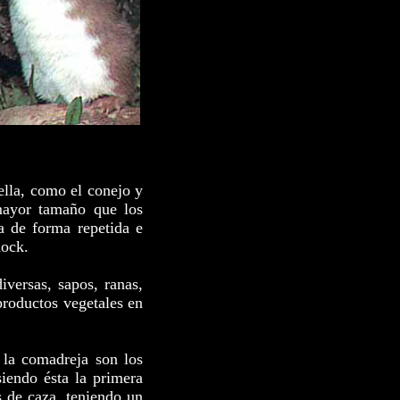
lla, como el conejo y
mayor tamaño que los
a de forma repetida e
hock.
iversas, sapos, ranas,
 productos vegetales en
 la comadreja son los
siendo ésta la primera
 de caza, teniendo un