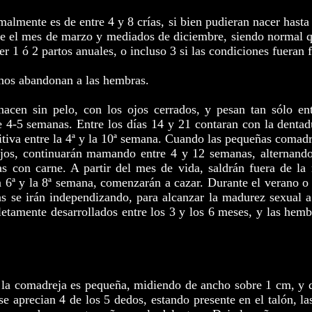
malmente es de entre 4 y 8 crías, si bien pudieran nacer hasta 
tre el mes de marzo y mediados de diciembre, siendo normal 
r 1 ó 2 partos anuales, o incluso 3 si las condiciones fueran 
chos abandonan a las hembras.
 nacen sin pelo, con los ojos cerrados, y pesan tan sólo e
e 4-5 semanas. Entre los días 14 y 21 contaran con la dentad
nitiva entre la 4ª y la 10ª semana. Cuando las pequeñas comad
ojos, continuarán mamando entre 4 y 12 semanas, alternando
s con carne. A partir del mes de vida, saldrán fuera de la 
a 6ª y la 8ª semana, comenzarán a cazar. Durante el verano o 
s se irán independizando, para alcanzar la madurez sexual 
tamente desarrollados entre los 3 y los 6 meses, y las hembr
 la comadreja es pequeña, midiendo de ancho sobre 1 cm, y 
e aprecian 4 de los 5 dedos, estando presente en el talón, la