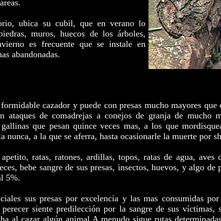
áreas.
orio, ubica su cubil, que en verano lo
 piedras, muros, huecos de los árboles,
nvierno es frecuente que se instale en
nas abandonadas.
 formidable cazador y puede con presas mucho mayores que e
cen ataques de comadrejas a conejos de granja de mucho 
gallinas que pesan quince veces mas, a los que mordisque
la nunca, a la que se aferra, hasta ocasionarle la muerte por s
petito, ratas, ratones, ardillas, topos, ratas de agua, aves d
peces, bebe sangre de sus presas, insectos, huevos, y algo de
al 5%.
nciales sus presas por excelencia y las mas consumidas por
l perecer siente predilección por la sangre de sus víctimas, 
cha al cazar algún animal.A menudo sigue rutas determinadas