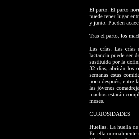
El parto. El parto nor
puede tener lugar en
y junio. Pueden acaece
Tras el parto, los ma
Las crías. Las crías
lactancia puede ser d
sustituida por la defi
32 días, abrirán los 
semanas estas comida
poco después, entre l
las jóvenes comadreja
machos estarán comple
meses.
CURIOSIDADES
Huellas. La huella de
En ella normalmente s