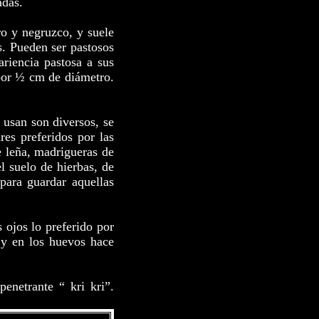
adas.
ro y negruzco, y suele
as. Pueden ser pastosos
riencia pastosa a sus
por ½ cm de diámetro.
 usan son diversos, se
es preferidos por las
e leña, madrigueras de
el suelo de hierbas, de
para guardar aquellas
s ojos lo preferido por
 y en los huevos hace
enetrante “ kri kri”.