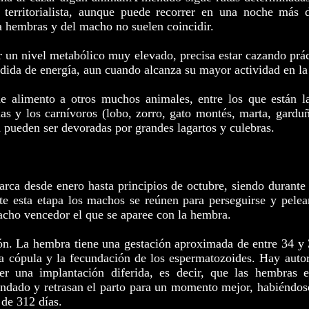
erritorialista, aunque puede recorrer en una noche más d
la hembras y del macho no suelen coincidir.
r un nivel metabólico muy elevado, precisa estar cazando prác
dida de energía, aun cuando alcanza su mayor actividad en la
e alimento a otros muchos animales, entre los que están la
s y los carnívoros (lobo, zorro, gato montés, marta, garduñ
a pueden ser devoradas por grandes lagartos y culebras.
arca desde enero hasta principios de octubre, siendo durante
te esta etapa los machos se reúnen para perseguirse y pelea
macho vencedor el que se aparee con la hembra.
ón. La hembra tiene una gestación aproximada de entre 34 y 
la cópula y la fecundación de los espermatozoides. Hay auto
er una implantación diferida, es decir, que las hembras 
undado y retrasan el parto para un momento mejor, habiéndos
 de 312 días.