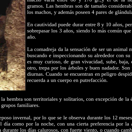
gramos. Las hembras son de tamaño considerabl
los machos, y además poseen 4 pares de
glándul
En cautividad puede durar entre 8 y 10 años, per
sobrepasar los 3 años, siendo lo más común qu
año.
La comadreja da la sensación de ser un animal 
buscando e inspeccionando su alrededor con su f
es muy curioso, de gran vivacidad, sube, baja, 
otro, trepa por los árboles y buen nadador. Son
diurnas. Cuando se encuentran en peligro despid
recuerda a un cuerpo en putrefacción.
a hembra son territoriales y solitarios, con excepción de la 
 grupos familiares.
eposo invernal, por lo que se le observa durante los 12 meses
el día como por la noche, con una cierta preferencia por la a
a durante los días calurosos, con fuerte viento, o cuando camb