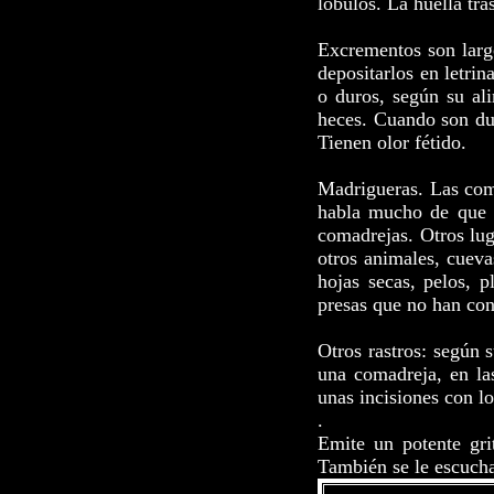
lóbulos. La huella tr
Excrementos son largo
depositarlos en letrin
o duros, según su al
heces. Cuando son du
Tienen olor fétido.
Madrigueras. Las coma
habla mucho de que l
comadrejas. Otros lug
otros animales, cuevas
hojas secas, pelos, 
presas que no han con
Otros rastros: según s
una comadreja, en la
unas incisiones con l
.
Emite un potente gri
También se le escucha