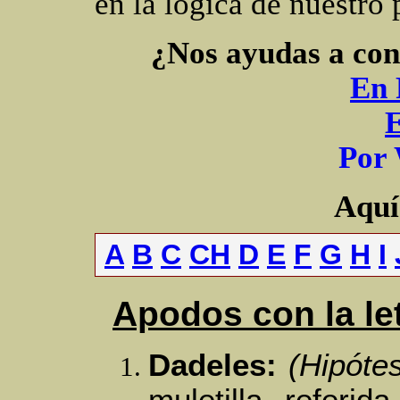
en la lógica de nuestro 
¿Nos ayudas a con
En 
P
or
Aquí 
A
B
C
CH
D
E
F
G
H
I
Apodos con la le
Dadeles:
(Hipótes
muletilla referi