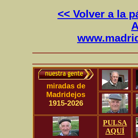
<< Volver a la p
A
www.madrid
miradas de
Madridejos
1915-2026
PULSA
AQUÍ