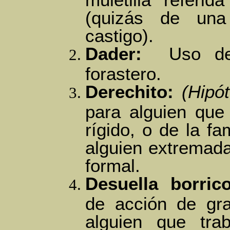
(quizás de un
castigo).
Dader:
Uso de u
forastero.
Derechito:
(Hipót
para alguien qu
rígido, o de la fa
alguien extremada
formal.
Desuella borric
de acción de gr
alguien que tra