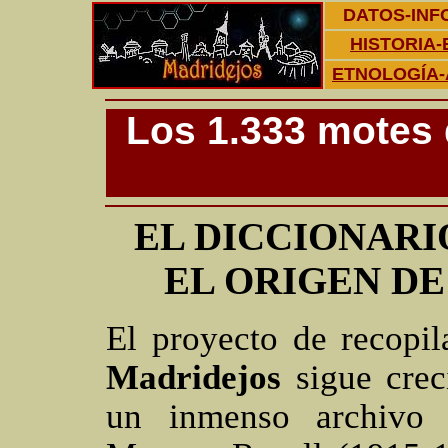
DATOS-INF
HISTORIA-
ETNOLOGÍA-
Los 1.333 motes 
EL DICCIONARI
EL ORIGEN D
El proyecto de recopi
Madridejos
sigue cre
un inmenso archivo 