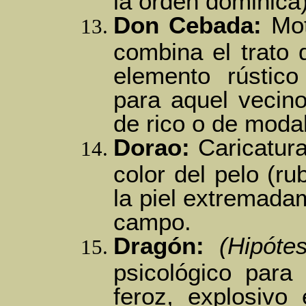
la orden dominica)
Don Cebada:
Mot
combina el trato 
elemento rústico
para aquel veci
de rico o de moda
Dorao:
Caricatura
color del pelo (ru
la piel extremadam
campo.
Dragón:
(Hipótes
psicológico para
feroz, explosivo