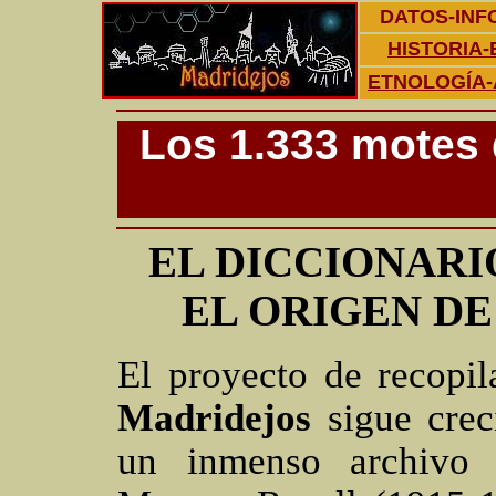
DATOS-INF
HISTORIA-
ETNOLOGÍA-
Los 1.333 motes 
EL DICCIONARI
EL ORIGEN D
El proyecto de recopi
Madridejos
sigue cre
un inmenso archivo 