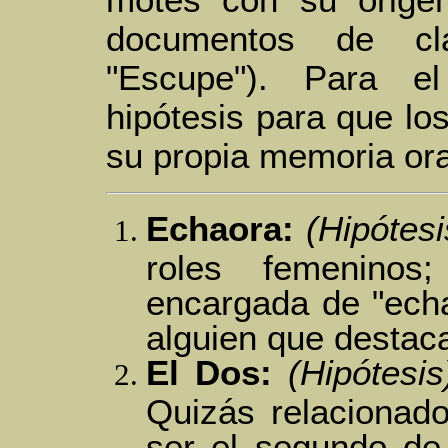
motes con su origen
documentos de clas
"Escupe"). Para e
hipótesis para que lo
su propia memoria ora
Echaora:
(Hipótesi
roles femeninos
encargada de "echa
alguien que destac
El Dos:
(Hipótesis
Quizás relacionad
ser el segundo de