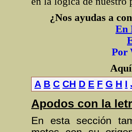
en la lógica de nuestro 
¿Nos ayudas a con
En 
P
or
Aquí 
A
B
C
CH
D
E
F
G
H
I
Apodos con la letr
En esta sección ta