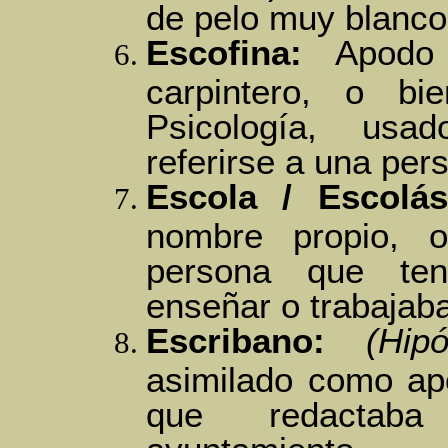
de pelo muy blanco
Escofina:
Apodo g
carpintero, o bi
Psicología, usa
referirse a una per
Escola / Escolás
nombre propio, o
persona que ten
enseñar o trabajaba
Escribano:
(Hipó
asimilado como apo
que redactab