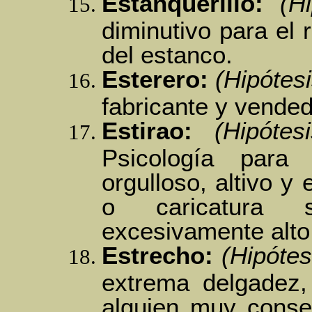
Estanquerillo:
(Hi
diminutivo para el 
del estanco.
Esterero:
(Hipótesi
fabricante y vended
Estirao:
(Hipótesi
Psicología para
orgulloso, altivo y 
o caricatura s
excesivamente alto 
Estrecho:
(Hipótes
extrema delgadez,
alguien muy conser