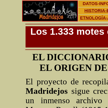
DATOS-INF
HISTORIA-
ETNOLOGÍA-
Los 1.333 motes 
EL DICCIONARI
EL ORIGEN D
El proyecto de recopi
Madridejos
sigue cre
un inmenso archivo 