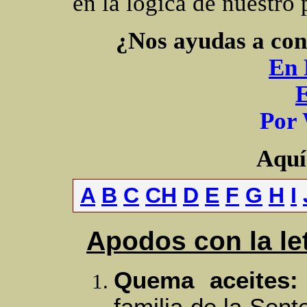
en la lógica de nuestro 
¿Nos ayudas a con
En 
P
or
Aquí 
A
B
C
CH
D
E
F
G
H
I
Apodos con la le
Quema aceites:
familia de la Sent