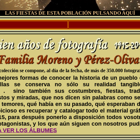
LAS FIESTAS DE ESTA POBLACIÓN PULSANDO AQUÍ
colección se compone, al día de la fecha, de más de 350.000 fotograf
mejores formas de conocer la historia de un pueblo 
las se conserva no sólo su realidad tangible,
. sino también sus costumbres, fiestas, tradi
stos y miradas, que nos dicen sin palabras como se 
 temores, qué había en su pasado, qué esperaban de
cioso es recuperar y catalogar todo el material gráf
15, para después ponerlo a disposición todos vosotr
otagonistas, y los que aún siguen con nosotros pudi
A VER LOS ÁLBUMES