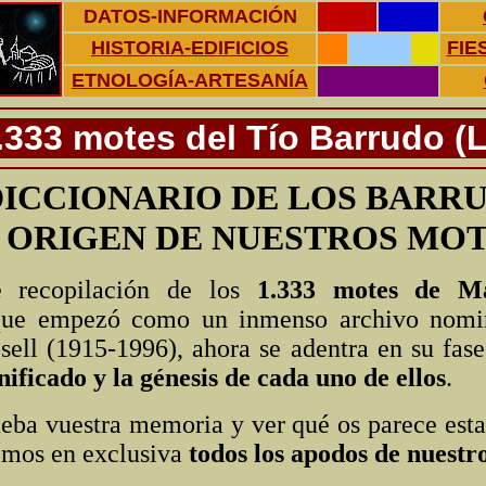
DATOS-INFORMACIÓN
HISTORIA-EDIFICIOS
FIE
ETNOLOGÍA-ARTESANÍA
.333 motes del Tío Barrudo (Le
DICCIONARIO DE LOS BARR
 ORIGEN DE NUESTROS MO
e recopilación de los
1.333 motes de Ma
que empezó como un inmenso archivo nomin
ell (1915-1996), ahora se adentra en su fase
nificado y la génesis de cada uno de ellos
.
ueba vuestra memoria y ver qué os parece esta
aemos en exclusiva
todos los apodos de nuestro