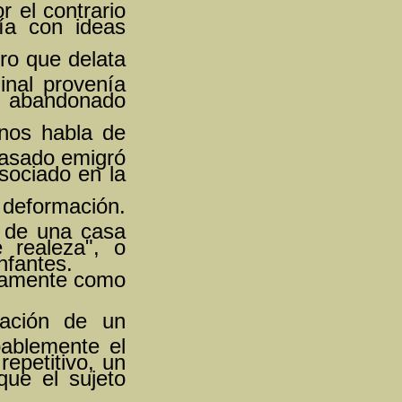
r el contrario
ía con ideas
ro que delata
ginal provenía
jo abandonado
nos habla de
pasado emigró
asociado en la
deformación.
s de una casa
 realeza", o
nfantes.
ctamente como
nación de un
bablemente el
repetitivo, un
que el sujeto