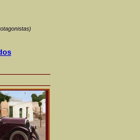
rotagonistas)
odos