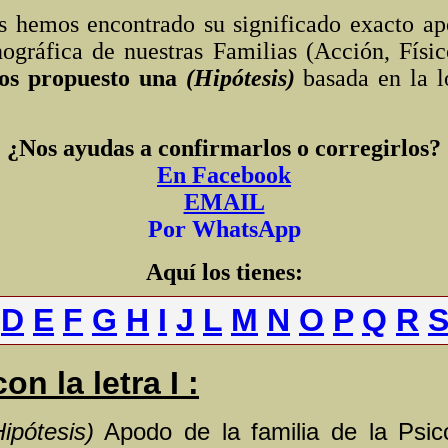
s hemos encontrado su significado exacto a
nográfica de nuestras Familias (Acción, Físico
os propuesto una
(Hipótesis)
basada en la l
¿Nos ayudas a confirmarlos o corregirlos?
En Facebook
EMAIL
P
or WhatsApp
Aquí los tienes:
D
E
F
G
H
I
J
L
M
N
O
P
Q
R
n la letra I :
Hipótesis)
Apodo de la familia de la Psic