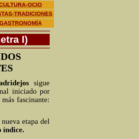
CULTURA-OCIO
STAS-TRADICIONES
GASTRONOMÍA
tra I)
UDOS
TES
dridejos
sigue
al iniciado por
 más fascinante:
 nueva etapa del
 índice.