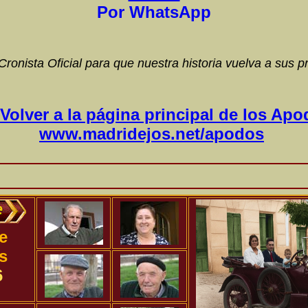
P
or WhatsApp
Cronista Oficial para que nuestra historia vuelva a sus p
Volver a la página principal de los Ap
www.madridejos.net/apodos
e
s
6