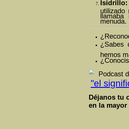
Isidrillo:
utilizado
llamaba
menuda.
¿Reconoc
¿Sabes d
hemos m
¿Conocist
Podcast d
"el signi
Déjanos tu 
en la mayor