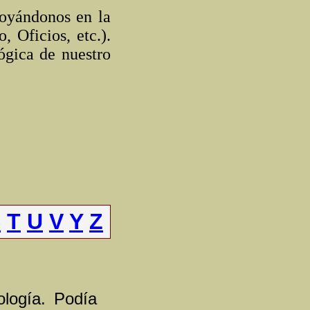
poyándonos en la
, Oficios, etc.).
ógica de nuestro
S
T
U
V
Y
Z
ología. Podía