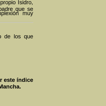
ropio Isidro,
 padre que se
mplexión muy
no de los que
 este índice
 Mancha.