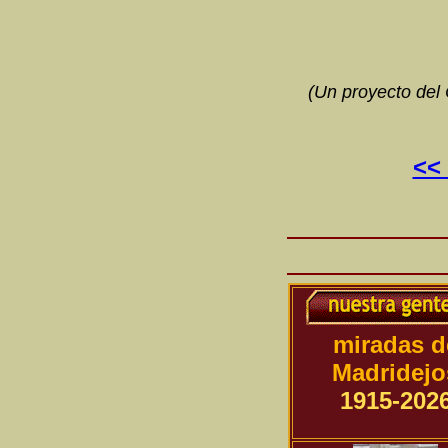
(Un proyecto del 
<< 
miradas d
Madridejo
1915-202