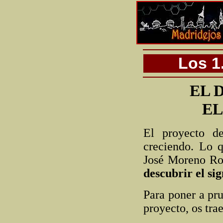
Los 1
EL 
EL
El proyecto d
creciendo. Lo 
José Moreno Ros
descubrir el sig
Para poner a pr
proyecto, os tr