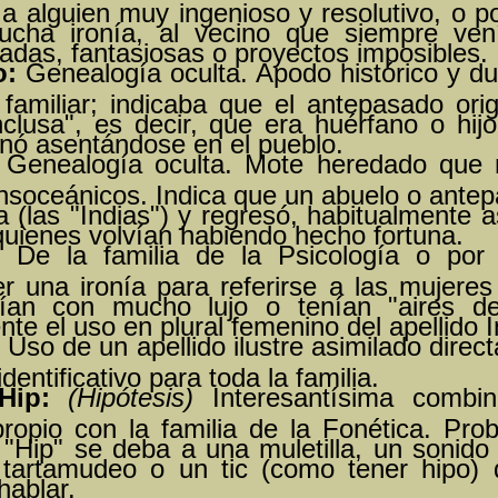
 a alguien muy ingenioso y resolutivo, o po
cha ironía, al vecino que siempre ven
adas, fantasiosas o proyectos imposibles.
o:
Genealogía oculta. Apodo histórico y du
 familiar; indicaba que el antepasado ori
nclusa", es decir, que era huérfano o hi
nó asentándose en el pueblo.
Genealogía oculta. Mote heredado que 
ansoceánicos. Indica que un abuelo o ante
 (las "Indias") y regresó, habitualmente 
uienes volvían habiendo hecho fortuna.
De la familia de la Psicología o por 
r una ironía para referirse a las mujere
ían con mucho lujo o tenían "aires de
te el uso en plural femenino del apellido I
Uso de un apellido ilustre asimilado dire
dentificativo para toda la familia.
Hip:
(Hipótesis)
Interesantísima combi
ropio con la familia de la Fonética. Pro
"Hip" se deba a una muletilla, un sonido 
tartamudeo o un tic (como tener hipo) 
hablar.