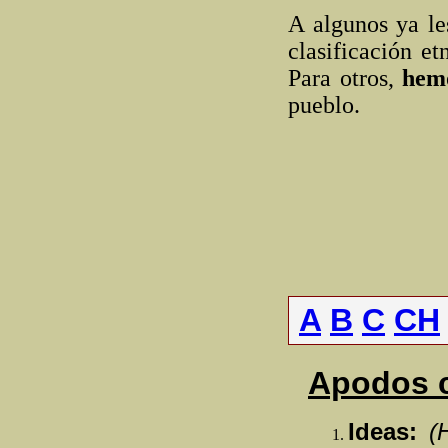
A algunos ya le
clasificación et
Para otros,
hem
pueblo.
A
B
C
CH
Apodos co
Ideas:
(