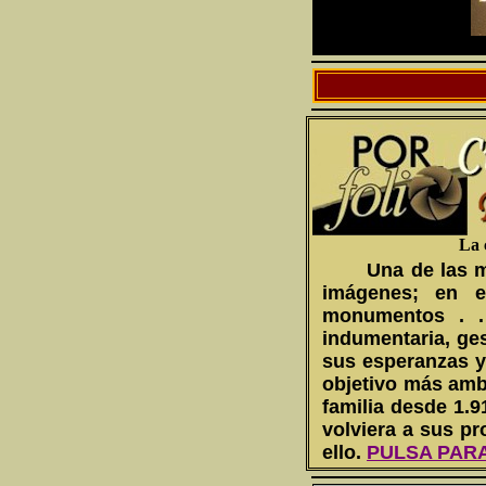
La 
U
na de las 
imágenes; en el
monumentos . . 
indumentaria, ge
sus esperanzas y
objetivo más ambi
familia desde 1.9
volviera a sus pr
ello.
PULSA PAR