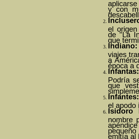
aplicarse
y con mu
descabell
Incluser
el origen
de "La I
que termi
Indiano:
viajes tr
a América
época a q
Infantas:
Podría se
que vest
simplemen
Infantes:
el apodo i
Isidoro 
nombre p
apéndice 
pequeño 
emitía al 