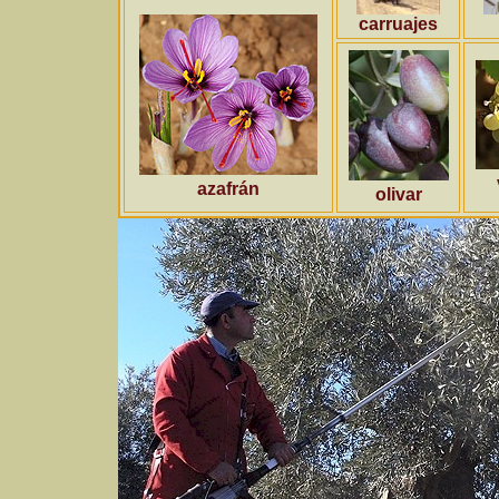
carruajes
azafrán
olivar