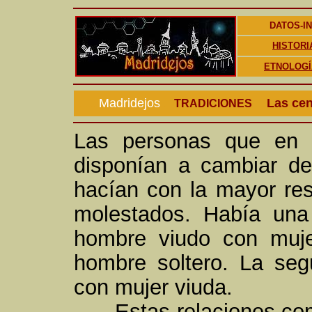
DATOS-I
HISTORI
ETNOLOGÍ
Madridejos
. .
Las ce
. . . ..
TRADICIONES
. .
Las personas que en 
disponían a cambiar de
hacían con la mayor rese
molestados. Había una 
hombre viudo con muje
hombre soltero. La seg
con mujer viuda.
Estas relaciones como