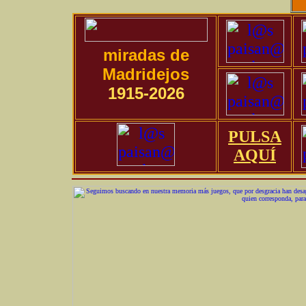
miradas de
Madridejos
1915-2026
PULSA
AQUÍ