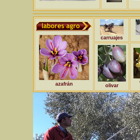
carruajes
azafrán
olivar