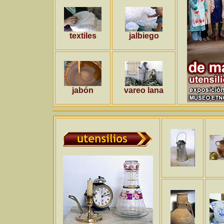
textiles
jalbiego
jabón
vareo lana