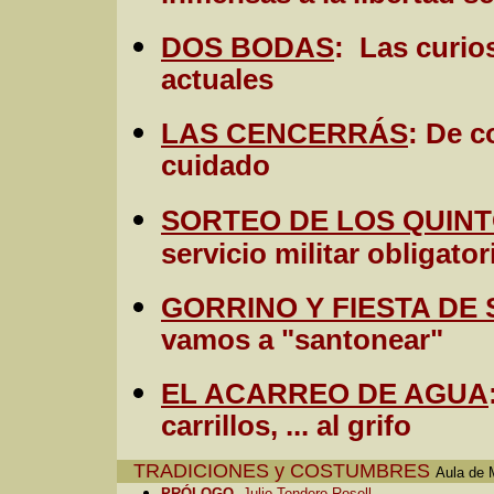
DOS BODAS
: Las curio
actuales
LAS CENCERRÁS
: De c
cuidado
SORTEO DE LOS QUIN
servicio militar obligator
GORRINO Y FIESTA DE
vamos a "santonear"
EL ACARREO DE AGUA
carrillos, ... al grifo
TRADICIONES y COSTUMBRES
Aula de 
PRÓLOGO
.
Julio Tendero Rosell