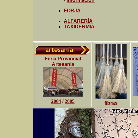
-
información
FORJA
ALFARERÍA
TAXIDERMIA
Feria Provincial
Artesanía
2004
/
2005
fibras