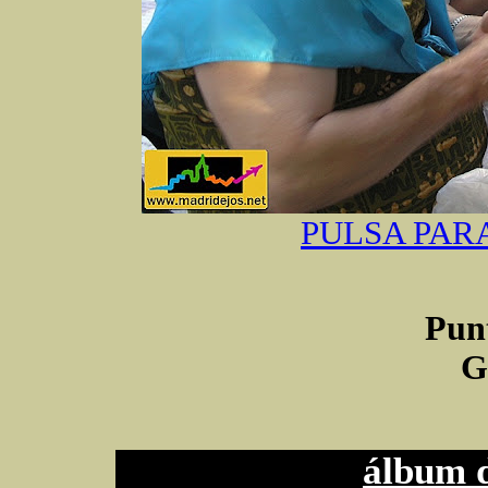
PULSA PAR
Pun
G
álbum d